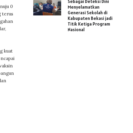
Sebagai Deteksi Dini
nuju 0
Menyelamatkan
Generasi Sekolah di
 terus
Kabupaten Bekasi jadi
egahan
Titik Ketiga Program
ar,
Nasional
g kuat
encapai
vaksin
mbangun
dan