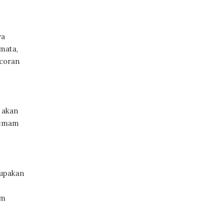
ya
mata,
ocoran
 akan
demam
rupakan
am