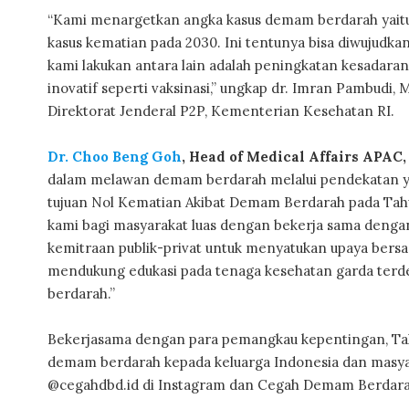
“Kami menargetkan angka kasus demam berdarah yaitu 
kasus kematian pada 2030. Ini tentunya bisa diwujudka
kami lakukan antara lain adalah peningkatan kesada
inovatif seperti vaksinasi,” ungkap dr. Imran Pambud
Direktorat Jenderal P2P, Kementerian Kesehatan RI.
Dr. Choo Beng Goh
, Head of Medical Affairs APAC
dalam melawan demam berdarah melalui pendekatan y
tujuan Nol Kematian Akibat Demam Berdarah pada Tahu
kami bagi masyarakat luas dengan bekerja sama denga
kemitraan publik-privat untuk menyatukan upaya ber
mendukung edukasi pada tenaga kesehatan garda terd
berdarah.”
Bekerjasama dengan para pemangkau kepentingan, Tak
demam berdarah kepada keluarga Indonesia dan masyar
@cegahdbd.id di Instagram dan Cegah Demam Berdarah