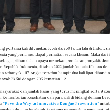
g pertama kali ditemukan lebih dari 50 tahun lalu di Indonesi
sia yang perlu mendapat perhatian secara khusus. Maka dari i
 sebagai pilihan dalam upaya menekan penularan penyakit de
 Republik Indonesia, di tahun 2022 jumlah kumulatif kasus d
 sebanyak 1.117. Angka tersebut hampir dua kali lipat dibandi
anyak 73.518 dengan 705 kematian.1-2
syarakat dan jumlah kasus yang terus meningkat serta statu
 Kementerian Kesehatan dan para ahli di bidang demam ber
ma
“Pave the Way to Innovative Dengue Prevention”
untuk
egahan demam berdarah, terutama pencegahan yang saat ini