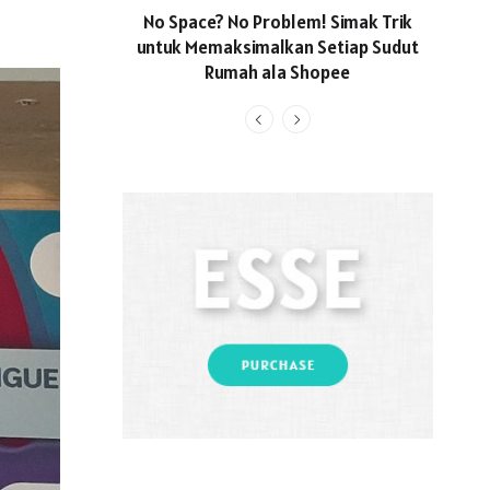
No Space? No Problem! Simak Trik
Usun
untuk Memaksimalkan Setiap Sudut
Locall
Rumah ala Shopee
Hadi
Li