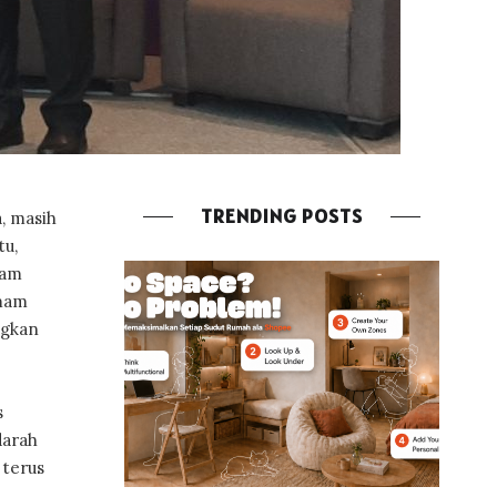
TRENDING POSTS
a, masih
tu,
mam
emam
ngkan
s
darah
 terus