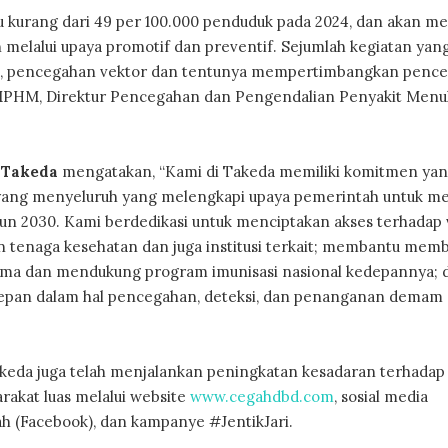
kurang dari 49 per 100.000 penduduk pada 2024, dan akan me
n melalui upaya promotif dan preventif. Sejumlah kegiatan yang
ran, pencegahan vektor dan tentunya mempertimbangkan penc
i, MPHM, Direktur Pencegahan dan Pengendalian Penyakit Menul
, Takeda
mengatakan, “Kami di Takeda memiliki komitmen yan
ang menyeluruh yang melengkapi upaya pemerintah untuk m
n 2030. Kami berdedikasi untuk menciptakan akses terhadap 
n tenaga kesehatan dan juga institusi terkait; membantu me
sama dan mendukung program imunisasi nasional kedepannya; 
epan dalam hal pencegahan, deteksi, dan penanganan demam
eda juga telah menjalankan peningkatan kesadaran terhadap
akat luas melalui website
www.cegahdbd.com
, sosial media
 (Facebook), dan kampanye #JentikJari.