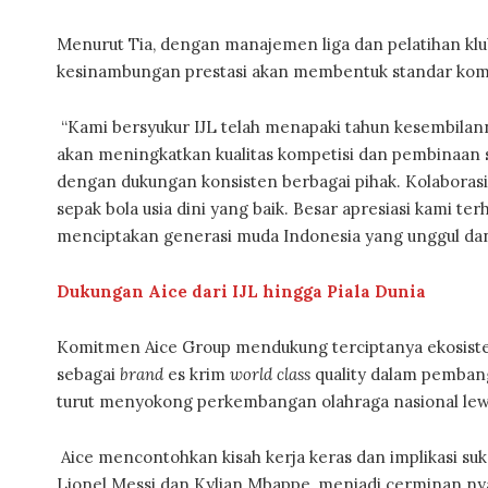
Menurut Tia, dengan manajemen liga dan pelatihan klub
kesinambungan prestasi akan membentuk standar komp
“Kami bersyukur IJL telah menapaki tahun kesembilannya
akan meningkatkan kualitas kompetisi dan pembinaan se
dengan dukungan konsisten berbagai pihak. Kolaborasi
sepak bola usia dini yang baik. Besar apresiasi kami t
menciptakan generasi muda Indonesia yang unggul dan b
Dukungan Aice dari IJL hingga Piala Dunia
Komitmen Aice Group mendukung terciptanya ekosistem 
sebagai
brand
es krim
world class
quality dalam pembang
turut menyokong perkembangan olahraga nasional lew
Aice mencontohkan kisah kerja keras dan implikasi suks
Lionel Messi dan Kylian Mbappe, menjadi cerminan nyat