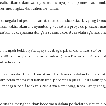
irealisasikan dalam karir profesionalnya jika implementasi pemb
rus meningkat dari tahun ke tahun.
di segala lini pembibitan atlet muda Indonesia. IJL yang terus
 kami yakini akan menyumbang kepastian proyeksi prestasi ma
nsisten bekerjasama dengan semua ekosistem olahraga nasion
JL menjadi bukti nyata upaya berbagai pihak dan lintas sektor.
hun 2019 Tentang Percepatan Pembangunan Ekosistem Sepak bol
akbola usia dini.
a usia dini telah dibuktikan IJL selama sembilan tahun terakh
iri telah memasuki babak final perebutan juara. Pertandingan 
i Lapangan Yonif Mekanis 203 Arya Kamuning, Kota Tangerang,
berusaha menghadirkan keceriaan dalam perhelatan ribuan bibi