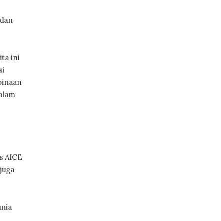
 dan
ta ini
si
binaan
dalam
s AICE
juga
unia