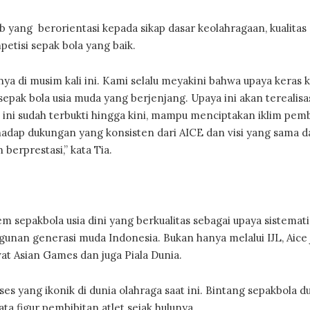
 yang berorientasi kepada sikap dasar keolahragaan, kualitas
etisi sepak bola yang baik.
 di musim kali ini. Kami selalu meyakini bahwa upaya keras ki
pak bola usia muda yang berjenjang. Upaya ini akan terealisa
 ini sudah terbukti hingga kini, mampu menciptakan iklim pem
erhadap dukungan yang konsisten dari AICE dan visi yang sama 
erprestasi,” kata Tia.
sepakbola usia dini yang berkualitas sebagai upaya sistemati
unan generasi muda Indonesia. Bukan hanya melalui IJL, Aice 
at Asian Games dan juga Piala Dunia.
es yang ikonik di dunia olahraga saat ini. Bintang sepakbola d
a figur pembibitan atlet sejak hulunya.