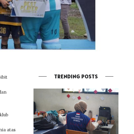
TRENDING POSTS
ibit
 dan
klub
ia atas