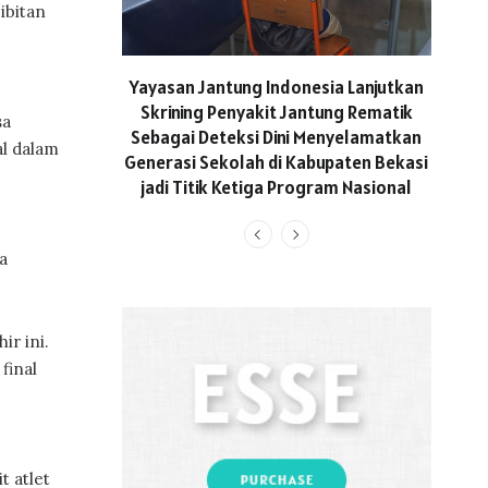
ibitan
ASICS
Yayasan Jantung Indonesia Lanjutkan
Hadi
Skrining Penyakit Jantung Rematik
sa
Aktif 
Sebagai Deteksi Dini Menyelamatkan
al dalam
Generasi Sekolah di Kabupaten Bekasi
jadi Titik Ketiga Program Nasional
a
ir ini.
final
t atlet