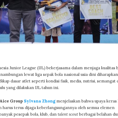
sia Junior League (IJL) bekerjasama dalam menjaga kualitas b
nambungan lewat liga sepak bola nasional usia dini diharapkan
kap dasar atlet seperti kondisi fisik, medis, nutrisi, semangat
lu yang dilakukan IJL tahun ini.
 Aice Group
Sylvana Zhong
menjelaskan bahwa upaya keras 
 dan harus terus dijaga keberlangsungannya oleh semua elemen
anyak pesepak bola, klub, dan
talent scout
berbagai belahan dun