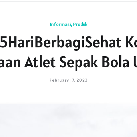
Informasi
,
Produk
15HariBerbagiSehat K
an Atlet Sepak Bola U
February 17, 2023