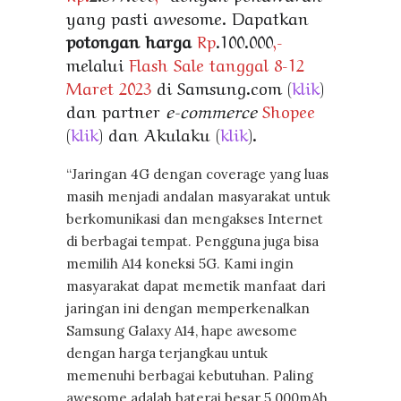
yang pasti awesome. Dapatkan
potongan harga
Rp
.100.000
,-
melalui
Flash Sale tanggal 8-12
Maret 2023
di
Samsung.com
(
klik
)
dan partner
e-commerce
Shopee
(
klik
) dan
Akulaku
(
klik
).
“Jaringan 4G dengan coverage yang luas
masih menjadi andalan masyarakat untuk
berkomunikasi dan mengakses Internet
di berbagai tempat. Pengguna juga bisa
memilih A14 koneksi 5G. Kami ingin
masyarakat dapat memetik manfaat dari
jaringan ini dengan memperkenalkan
Samsung Galaxy A14, hape awesome
dengan harga terjangkau untuk
memenuhi berbagai kebutuhan. Paling
awesome adalah baterai besar 5.000mAh