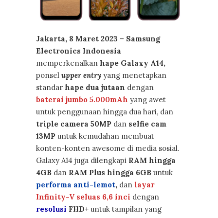
Jakarta, 8 Maret 2023
–
Samsung
Electronics Indonesia
memperkenalkan
hape Galaxy A14,
ponsel
upper
entry
yang menetapkan
standar
hape dua jutaan
dengan
baterai jumbo 5.000mAh
yang awet
untuk penggunaan hingga dua hari, dan
triple camera 50MP
dan
selfie cam
13MP
untuk kemudahan membuat
konten-konten awesome di media sosial.
Galaxy A14 juga dilengkapi
RAM hingga
4GB
dan
RAM Plus hingga 6GB
untuk
performa anti-lemot
,
dan
layar
Infinity-V seluas 6,6 inci
dengan
resolusi
FHD+
untuk tampilan yang