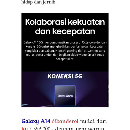
hidup dan jernih.
Galaxy A14
dibanderol
mulai dari
Rp.
2.399.000
,-
dengan penawaran