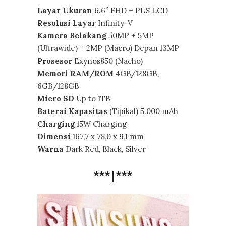
Layar Ukuran
6.6” FHD + PLS LCD
Resolusi Layar
Infinity-V
Kamera Belakang
50MP + 5MP
(Ultrawide) + 2MP (Macro) Depan 13MP
Prosesor
Exynos850 (Nacho)
Memori RAM/ROM
4GB/128GB,
6GB/128GB
Micro SD
Up to 1TB
Baterai Kapasitas
(Tipikal) 5.000 mAh
Charging
15W Charging
Dimensi
167,7 x 78,0 x 9,1 mm
Warna
Dark Red, Black, Silver
***|***