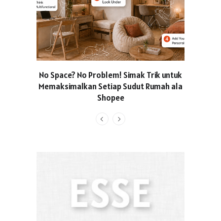
No Space? No Problem! Simak Trik untuk
Usung Kon
Memaksimalkan Setiap Sudut Rumah ala
Produced
Shopee
Pakaian O