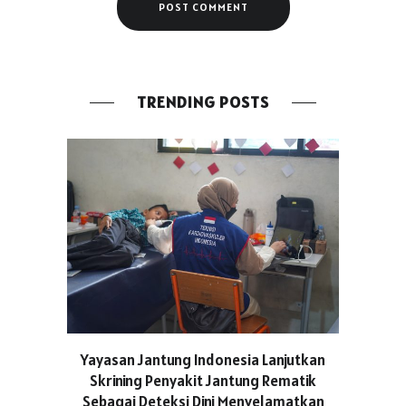
TRENDING POSTS
ASICS C
Yayasan Jantung Indonesia Lanjutkan
Hadir Aja
Skrining Penyakit Jantung Rematik
Berge
Sebagai Deteksi Dini Menyelamatkan