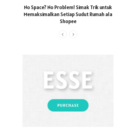
No Space? No Problem! Simak Trik untuk
Usung Kon
Memaksimalkan Setiap Sudut Rumah ala
Produced
Shopee
Pakaian O