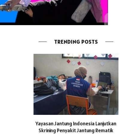
TRENDING POSTS
ASICS
Yayasan Jantung Indonesia Lanjutkan
Hadi
Skrining Penyakit Jantung Rematik