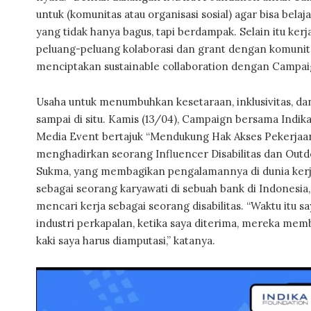
untuk (komunitas atau organisasi sosial) agar bisa bel
yang tidak hanya bagus, tapi berdampak. Selain itu ker
peluang-peluang kolaborasi dan grant dengan komunit
menciptakan sustainable collaboration dengan Campaig
Usaha untuk menumbuhkan kesetaraan, inklusivitas, dan
sampai di situ. Kamis (13/04), Campaign bersama Ind
Media Event bertajuk “Mendukung Hak Akses Pekerjaan
menghadirkan seorang Influencer Disabilitas dan Outd
Sukma, yang membagikan pengalamannya di dunia kerja
sebagai seorang karyawati di sebuah bank di Indonesia,
mencari kerja sebagai seorang disabilitas. “Waktu itu 
industri perkapalan, ketika saya diterima, mereka me
kaki saya harus diamputasi,” katanya.