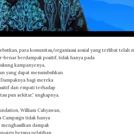
tkan, para komunitas/organisasi sosial yang terlibat telah m
ar-benar berdampak positif, tidak hanya pada
ndukung kampanyenya,
esan yang dapat menumbuhkan
a. Dampaknya bagi mereka
sitif dan empati terhadap
atau pun sekitar,” ungkapnya.
undation, William Cahyawan,
a Campaign tidak hanya
t menghasilkan dampak
mpaign berupa pelatihan