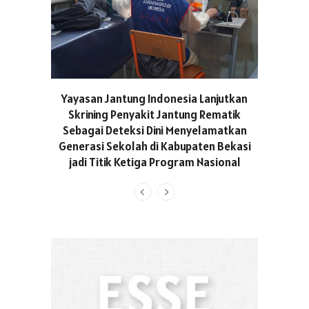
ASICS C
Yayasan Jantung Indonesia Lanjutkan
Hadir Aja
Skrining Penyakit Jantung Rematik
Berge
Sebagai Deteksi Dini Menyelamatkan
Generasi Sekolah di Kabupaten Bekasi
jadi Titik Ketiga Program Nasional