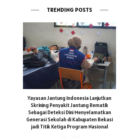
TRENDING POSTS
ASICS C
Yayasan Jantung Indonesia Lanjutkan
Hadir Aja
Skrining Penyakit Jantung Rematik
Berge
Sebagai Deteksi Dini Menyelamatkan
Generasi Sekolah di Kabupaten Bekasi
jadi Titik Ketiga Program Nasional