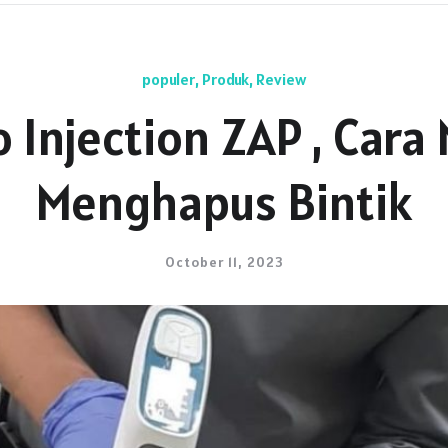
populer
,
Produk
,
Review
o Injection ZAP , Ca
Menghapus Bintik
October 11, 2023