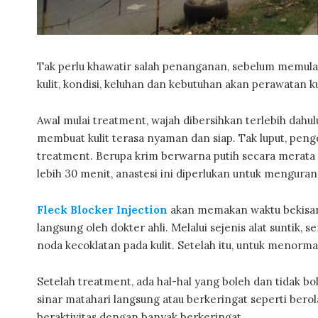
Tak perlu khawatir salah penanganan, sebelum memulai
kulit, kondisi, keluhan dan kebutuhan akan perawatan k
Awal mulai treatment, wajah dibersihkan terlebih dah
membuat kulit terasa nyaman dan siap. Tak luput, pengo
treatment. Berupa krim berwarna putih secara merata di
lebih 30 menit, anastesi ini diperlukan untuk mengurang
Fleck Blocker Injection
akan memakan waktu bekisar
langsung oleh dokter ahli. Melalui sejenis alat suntik
noda kecoklatan pada kulit. Setelah itu, untuk menorma
Setelah treatment, ada hal-hal yang boleh dan tidak bol
sinar matahari langsung atau berkeringat seperti bero
beraktivitas dengan banyak berkeringat.