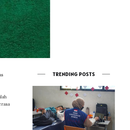
TRENDING POSTS
as
ulah
erasa