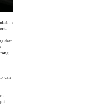
embaban
ent.
ng akan
s
urang
tik dan
ena
pai