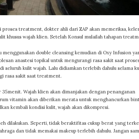
 proses treatment, dokter ahli dari ZAP akan memeriksa, kel
ulit khusus wajah klien. Setelah Konsul mulailah tahapan treatm
ulu menggunakan double cleansing kemudian di Oxy Infusion ya
lesan anastesi topikal untuk mengurangi rasa sakit saat prose
 seluruh kulit wajah. Lalu didiamkan terlebih dahulu selama k
i rasa sakit saat treatment.
 35menit. Wajah klien akan dimanjakan dengan penanganan
, serum vitamin akan diberikan merata untuk menghancurkan bin
lkan kembali kondisi kulit, wajah akan dikompresi.
eh dilakukan. Seperti, tidak beraktifitas cukup berat yang terk
lahraga dan tidak memakai makeup terlebih dahulu. Jangan sam