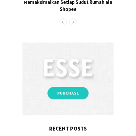
Memaksimalkan Setiap Sudut Rumah ala
Produced
Shopee
Pakaian O
RECENT POSTS