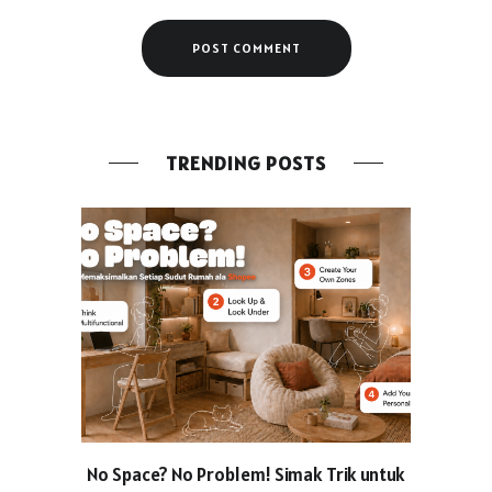
TRENDING POSTS
No Space? No Problem! Simak Trik untuk
Usung Kon