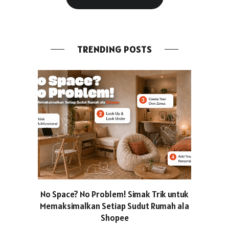
TRENDING POSTS
No Space? No Problem! Simak Trik untuk
Usung Kon
Memaksimalkan Setiap Sudut Rumah ala
Produced
Shopee
Pakaian O