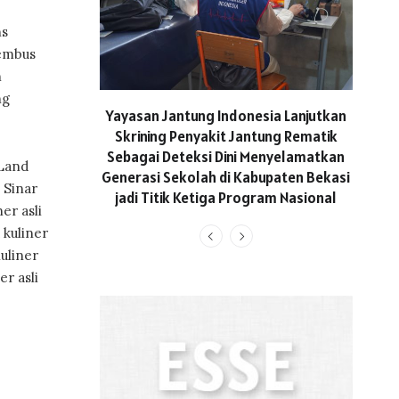
ns
embus
n
ng
ASICS
Yayasan Jantung Indonesia Lanjutkan
Hadi
Skrining Penyakit Jantung Rematik
Aktif 
Sebagai Deteksi Dini Menyelamatkan
 Land
Generasi Sekolah di Kabupaten Bekasi
 Sinar
jadi Titik Ketiga Program Nasional
er asli
kuliner
uliner
r asli