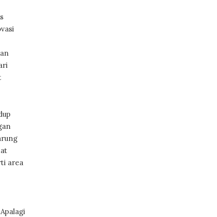
s
vasi
han
ari
t
dup
gan
arung
at
ti area
 Apalagi