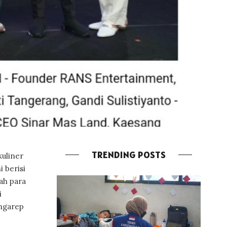
TRENDING POSTS
uliner
i berisi
ah para
i
angarep