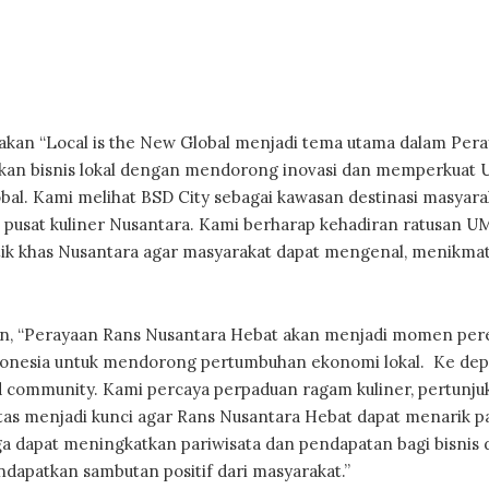
kan “Local is the New Global menjadi tema utama dalam Per
ukan bisnis lokal dengan mendorong inovasi dan memperkua
lobal. Kami melihat BSD City sebagai kawasan destinasi masyara
pusat kuliner Nusantara. Kami berharap kehadiran ratusan U
ik khas Nusantara agar masyarakat dapat mengenal, menikmat
 “Perayaan Rans Nusantara Hebat akan menjadi momen per
donesia untuk mendorong pertumbuhan ekonomi lokal. Ke dep
 and community. Kami percaya perpaduan ragam kuliner, pertunju
as menjadi kunci agar Rans Nusantara Hebat dapat menarik p
ga dapat meningkatkan pariwisata dan pendapatan bagi bisnis 
dapatkan sambutan positif dari masyarakat.”