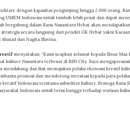
,1 hektare dengan kapasitas pengunjung hingga 2.000 orang. Ra
ng UMKM Indonesia untuk tumbuh lebih pesat dan dapat men
g telah bergabung dalam Rans Nusantara Hebat akan mendapatka
 strategis secara langsung dari pendiri GK Hebat yakni Kaesa
i Ahmad dan Nagita Slavina.
reatif
menyatakan, “Kami ucapkan selamat kepada Sinar Mas
t kuliner Nusantara terbesar di BSD City. Saya mengapresiasi
 mendukung dan ikut memajukan pelaku ekonomi kreatif kulin
mbantu promosi dan mendorong investasi kepada para pelaku 
kreatif Indonesia terutama subsektor kuliner. Semoga Rans K
arakat Indonesia untuk terus bangga terhadap warisan kuline