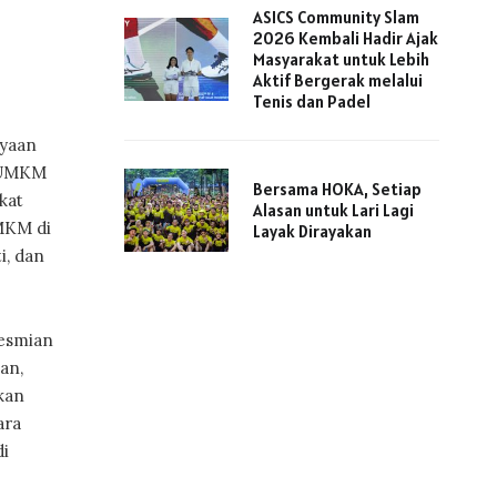
ASICS Community Slam
2026 Kembali Hadir Ajak
Masyarakat untuk Lebih
Aktif Bergerak melalui
Tenis dan Padel
ayaan
t UMKM
Bersama HOKA, Setiap
kat
Alasan untuk Lari Lagi
MKM di
Layak Dirayakan
i, dan
esmian
an,
kan
ara
di