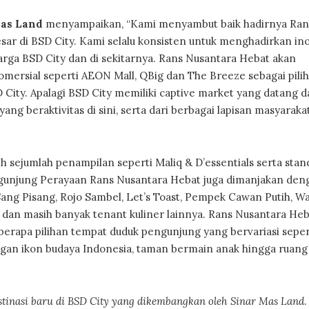
Mas Land
menyampaikan, “Kami menyambut baik hadirnya Ran
sar di BSD City. Kami selalu konsisten untuk menghadirkan ino
arga BSD City dan di sekitarnya. Rans Nusantara Hebat akan
mersial seperti AEON Mall, QBig dan The Breeze sebagai pili
D City. Apalagi BSD City memiliki captive market yang datang d
ang beraktivitas di sini, serta dari berbagai lapisan masyaraka
 sejumlah penampilan seperti Maliq & D’essentials serta stan
ngunjung Perayaan Rans Nusantara Hebat juga dimanjakan den
Sang Pisang, Rojo Sambel, Let’s Toast, Pempek Cawan Putih, W
dan masih banyak tenant kuliner lainnya. Rans Nusantara Heb
rapa pilihan tempat duduk pengunjung yang bervariasi seper
engan ikon budaya Indonesia, taman bermain anak hingga ruang
stinasi baru di BSD City yang dikembangkan oleh Sinar Mas Land
.