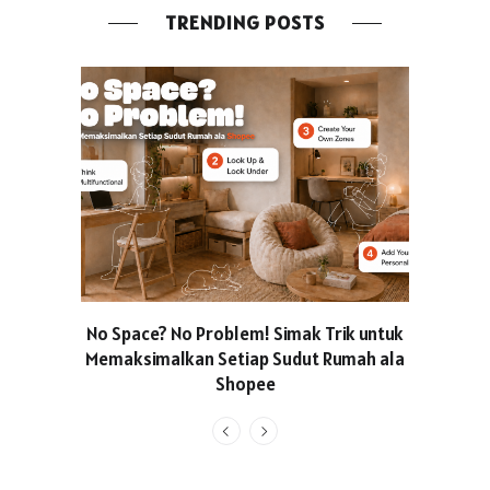
TRENDING POSTS
No Space? No Problem! Simak Trik untuk
Usung Kon
Memaksimalkan Setiap Sudut Rumah ala
Produced
Shopee
Pakaian O