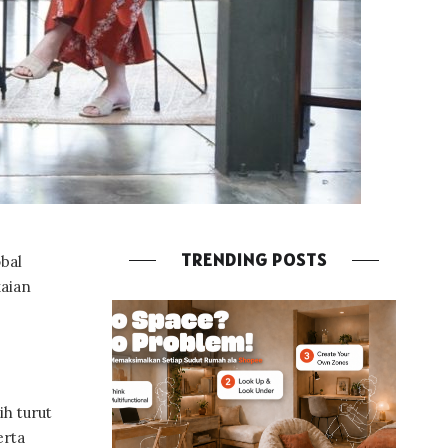
TRENDING POSTS
obal
aian
h turut
erta