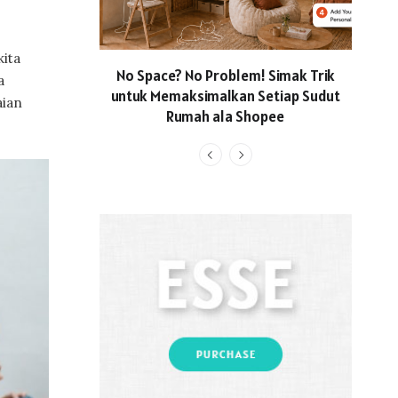
kita
No Space? No Problem! Simak Trik
Usun
a
untuk Memaksimalkan Setiap Sudut
Locall
aian
Rumah ala Shopee
Hadi
Li