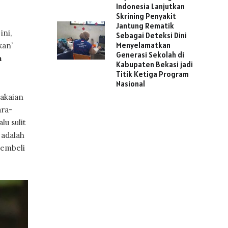
Indonesia Lanjutkan
Skrining Penyakit
Jantung Rematik
ini,
Sebagai Deteksi Dini
Menyelamatkan
kan’
Generasi Sekolah di
a
Kabupaten Bekasi jadi
Titik Ketiga Program
Nasional
akaian
ara-
u sulit
 adalah
membeli