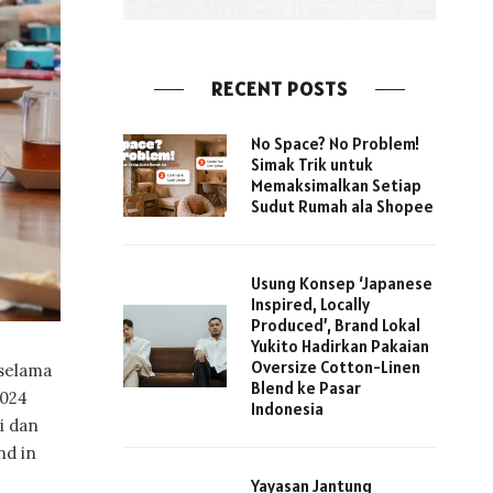
RECENT POSTS
No Space? No Problem!
Simak Trik untuk
Memaksimalkan Setiap
Sudut Rumah ala Shopee
Usung Konsep ‘Japanese
Inspired, Locally
Produced’, Brand Lokal
Yukito Hadirkan Pakaian
Oversize Cotton-Linen
 selama
Blend ke Pasar
2024
Indonesia
i dan
nd in
Yayasan Jantung