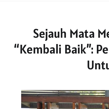
Sejauh Mata M
“Kembali Baik”: P
Unt