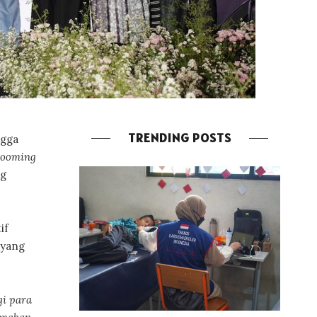
TRENDING POSTS
ngga
looming
ng
if
 yang
gi para