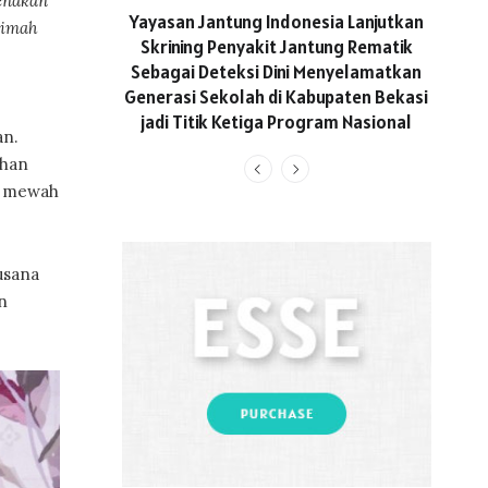
enakan
ASICS
Yayasan Jantung Indonesia Lanjutkan
limah
Hadi
Skrining Penyakit Jantung Rematik
Aktif 
Sebagai Deteksi Dini Menyelamatkan
Generasi Sekolah di Kabupaten Bekasi
jadi Titik Ketiga Program Nasional
an.
ahan
an mewah
usana
n