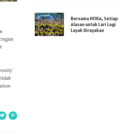
Bersama HOKA, Setiap
Alasan untuk Lari Lagi
Layak Dirayakan
s
dengan
t
enity’
 tidak
tuhan