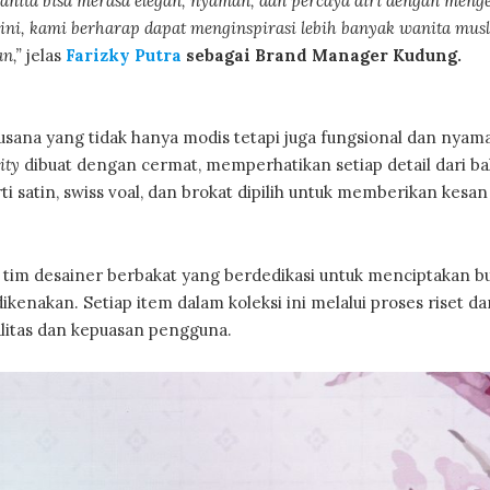
anita bisa merasa elegan, nyaman, dan percaya diri dengan meng
 ini, kami berharap dapat menginspirasi lebih banyak wanita mus
an,”
jelas
Farizky Putra
sebagai Brand Manager Kudung.
na yang tidak hanya modis tetapi juga fungsional dan nyam
ity
dibuat dengan cermat, memperhatikan setiap detail dari b
i satin, swiss voal, dan brokat dipilih untuk memberikan kes
tim desainer berbakat yang berdedikasi untuk menciptakan b
kenakan. Setiap item dalam koleksi ini melalui proses riset da
itas dan kepuasan pengguna.