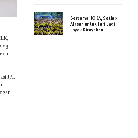
Bersama HOKA, Setiap
Alasan untuk Lari Lagi
Layak Dirayakan
ILK,
reng
menu
asi JFK.
an
engan