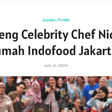
populer
,
Produk
ng Celebrity Chef Ni
umah Indofood Jakart
July 12, 2024