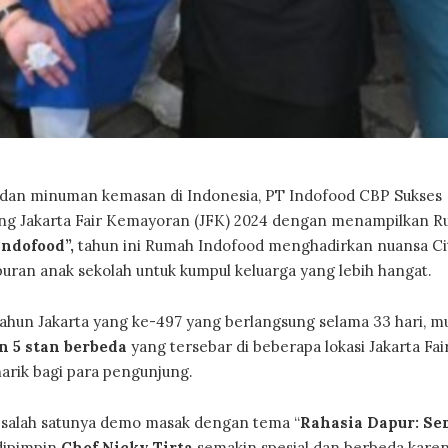
an dan minuman kemasan di Indonesia, PT Indofood CBP Sukses
ng Jakarta Fair Kemayoran (JFK) 2024 dengan menampilkan 
ndofood”,
tahun ini Rumah Indofood menghadirkan nuansa Ci
ran anak sekolah untuk kumpul keluarga yang lebih hangat.
ahun Jakarta yang ke-497 yang berlangsung selama 33 hari, mul
n 5 stan berbeda
yang tersebar di beberapa lokasi Jakarta Fai
rik bagi para pengunjung.
 salah satunya demo masak dengan tema “
Rahasia Dapur: Se
dipimpin
Chef Nicky Tirta
semakin spesial dan berbeda karen