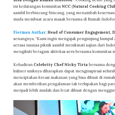
ini kedatangan komunitas
NCC
(
Natural Cooking Clu
sambil berbincang-bincang, yang menambah keseruan 
muda membuat acara masak bersama di Rumah Indofood
Fierman Authar,
Head of Consumer Engagement, D
senangnya, “Kami ingin mengajak pengunjung kumpul a
serasa nuansa piknik sambil menikmati sajian dari Ind
mengikuti beragam aktivitas seru bersama komunitas m
Kehadiran
Celebrity Chef Nicky Tirta
bersama denga
kuliner uniknya diharapkan dapat menginspirasi selur
menciptakan kreasi makanan yang bisa dibuat di rumah
akan memberikan pengalaman tak terlupakan bagi par
menjadi lebih mudah dan lezat dibuat dengan menggun