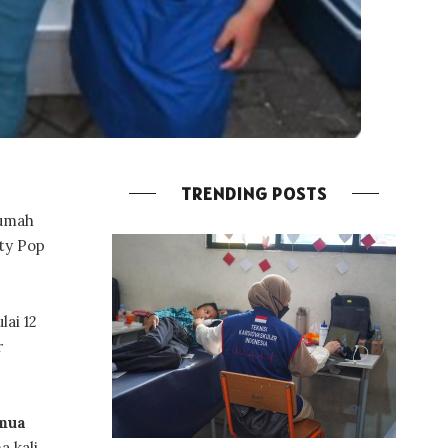
TRENDING POSTS
Rumah
ty Pop
ai 12
r
mua
a kali