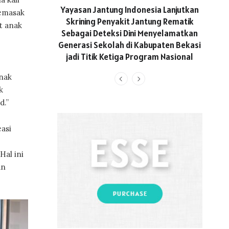
ASICS
Yayasan Jantung Indonesia Lanjutkan
emasak
Hadi
Skrining Penyakit Jantung Rematik
t anak
Aktif 
Sebagai Deteksi Dini Menyelamatkan
Generasi Sekolah di Kabupaten Bekasi
jadi Titik Ketiga Program Nasional
nak
k
d.”
asi
Hal ini
an