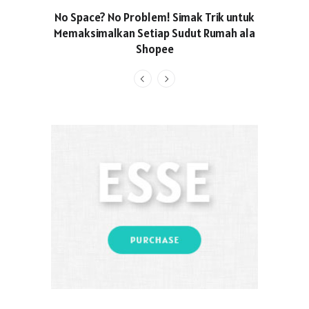
No Space? No Problem! Simak Trik untuk
Usung Kon
Memaksimalkan Setiap Sudut Rumah ala
Produced
Shopee
Pakaian O