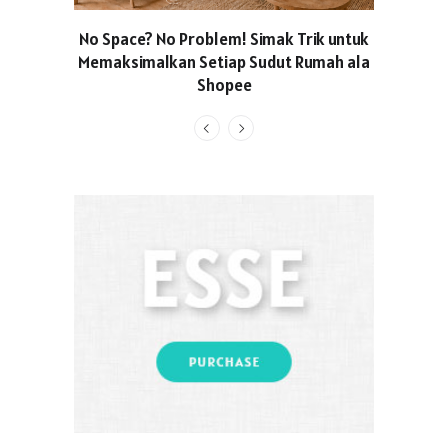
No Space? No Problem! Simak Trik untuk
Usung Kon
Memaksimalkan Setiap Sudut Rumah ala
Produced
Shopee
Pakaian O