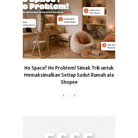
No Space? No Problem! Simak Trik untuk
Usung Kon
Memaksimalkan Setiap Sudut Rumah ala
Produced
Shopee
Pakaian O