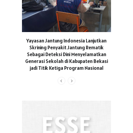
ASICS C
Yayasan Jantung Indonesia Lanjutkan
Hadir Aja
Skrining Penyakit Jantung Rematik
Berge
Sebagai Deteksi Dini Menyelamatkan
Generasi Sekolah di Kabupaten Bekasi
jadi Titik Ketiga Program Nasional