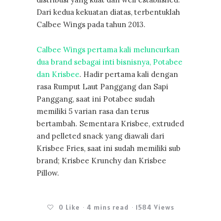
Dari kedua kekuatan diatas, terbentuklah
Calbee Wings pada tahun 2013.
Calbee Wings pertama kali meluncurkan
dua brand sebagai inti bisnisnya, Potabee
dan Krisbee
. Hadir pertama kali dengan
rasa Rumput Laut Panggang dan Sapi
Panggang, saat ini Potabee sudah
memiliki 5 varian rasa dan terus
bertambah. Sementara Krisbee, extruded
and pelleted snack yang diawali dari
Krisbee Fries, saat ini sudah memiliki sub
brand; Krisbee Krunchy dan Krisbee
Pillow.
0
Like
4 mins read
1584 Views