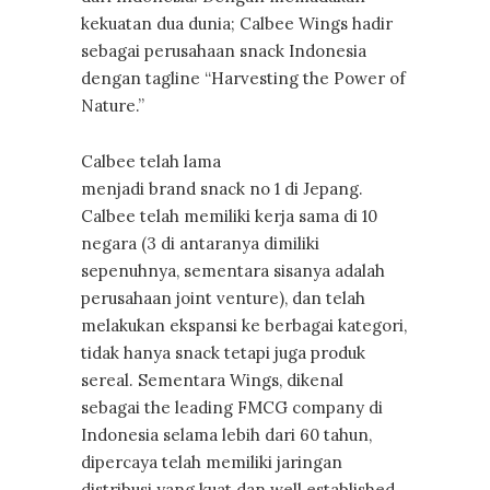
kekuatan dua dunia; Calbee Wings hadir
sebagai perusahaan snack Indonesia
dengan tagline “Harvesting the Power of
Nature.”
Calbee telah lama
menjadi brand snack no 1 di Jepang.
Calbee telah memiliki kerja sama di 10
negara (3 di antaranya dimiliki
sepenuhnya, sementara sisanya adalah
perusahaan joint venture), dan telah
melakukan ekspansi ke berbagai kategori,
tidak hanya snack tetapi juga produk
sereal. Sementara Wings, dikenal
sebagai the leading FMCG company di
Indonesia selama lebih dari 60 tahun,
dipercaya telah memiliki jaringan
distribusi yang kuat dan well established.