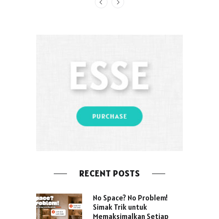
RECENT POSTS
No Space? No Problem!
Simak Trik untuk
Memaksimalkan Setiap