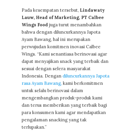
Pada kesempatan tersebut,
Lindawaty
Lauw, Head of Marketing, PT Calbee
Wings Food
juga turut menambahkan
bahwa dengan diluncurkannya Japota
Ayam Bawang, hal ini merupakan
perwujudan komitmen inovasi Calbee
Wings. “Kami senantiasa berinovasi agar
dapat menyajikan snack yang terbaik dan
sesuai dengan selera masyarakat
Indonesia. Dengan
diluncurkannya Japota
rasa Ayam Bawang,
kami berkomitmen
untuk selalu berinovasi dalam
mengembangkan produk-produk kami
dan terus memberikan yang terbaik bagi
para konsumen kami agar mendapatkan
pengalaman snacking yang tak
terlupakan.”