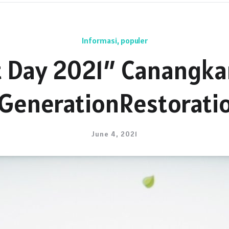
Informasi
,
populer
 Day 2021″ Canangka
GenerationRestorati
June 4, 2021