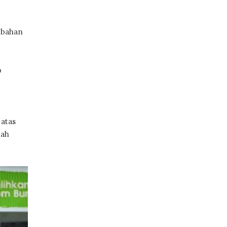
ubahan
p
atas
lah