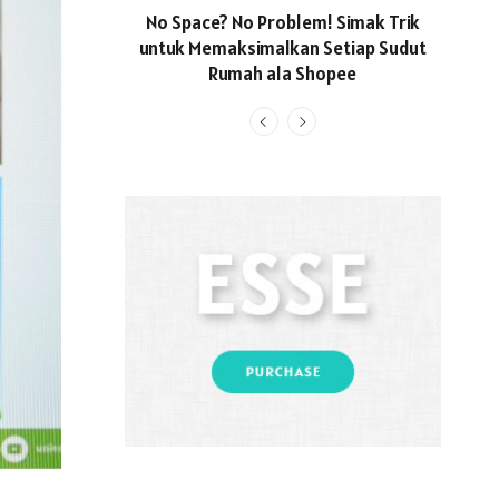
No Space? No Problem! Simak Trik
Usun
untuk Memaksimalkan Setiap Sudut
Locall
Rumah ala Shopee
Hadi
Li