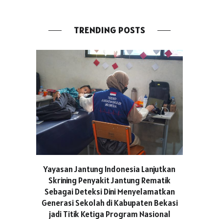
TRENDING POSTS
ASICS C
Yayasan Jantung Indonesia Lanjutkan
Hadir Aja
Skrining Penyakit Jantung Rematik
Berge
Sebagai Deteksi Dini Menyelamatkan
Generasi Sekolah di Kabupaten Bekasi
jadi Titik Ketiga Program Nasional