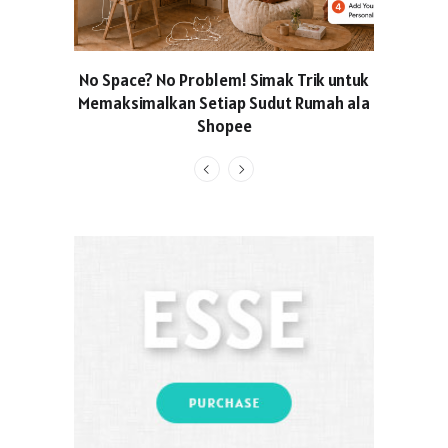
No Space? No Problem! Simak Trik untuk
Usung Kon
Memaksimalkan Setiap Sudut Rumah ala
Produced
Shopee
Pakaian O