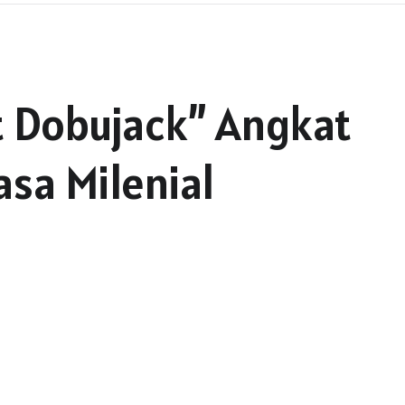
t Dobujack” Angkat
asa Milenial