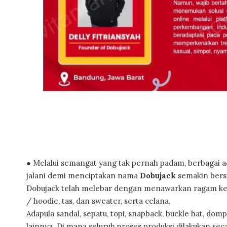
● Melalui semangat yang tak pernah padam, berbagai ac
jalani demi menciptakan nama
Dobujack
semakin bersi
Dobujack telah melebar dengan menawarkan ragam kebutu
/ hoodie, tas, dan sweater, serta celana.
Adapula sandal, sepatu, topi, snapback, buckle hat, d
lainnya. Di mana seluruh proses produksi dilakukan seca