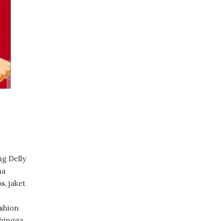
ng Delly
ha
, jaket
ashion
 hingga