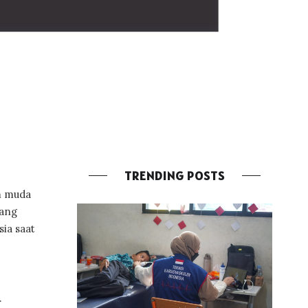
TRENDING POSTS
m muda
sang
ia saat
.